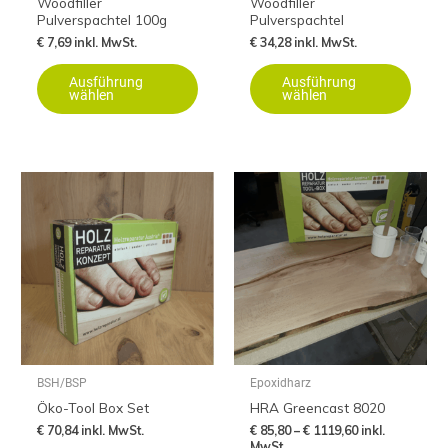
Woodfiller
Woodfiller
Pulverspachtel 100g
Pulverspachtel
der
der
€
7,69
inkl. MwSt.
€
34,28
inkl. MwSt.
Produktseite
Produ
gewählt
gewäh
Ausführung
Ausführung
werden
werde
wählen
wählen
Preisspanne:
Dieses
Diese
€ 85,80
Produkt
Produ
bis
€ 1119,60
weist
weist
mehrere
mehre
Varianten
Varia
auf.
auf.
Die
Die
Optionen
Optio
können
könne
BSH/BSP
Epoxidharz
auf
auf
Öko-Tool Box Set
HRA Greencast 8020
der
der
€
70,84
inkl. MwSt.
€
85,80
–
€
1119,60
inkl.
Produktseite
Produ
MwSt.