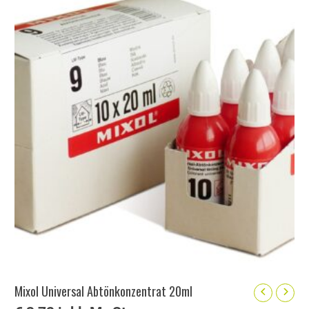
Mixol Universal Abtönkonzentrat 20ml
Mixol
Universal