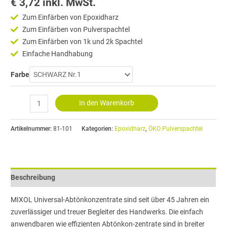
€
3,72
inkl. MwSt.
Abtönkonzentrat
Zum Einfärben von Epoxidharz
20ml
Zum Einfärben von Pulverspachtel
Menge
Zum Einfärben von 1k und 2k Spachtel
Einfache Handhabung
Farbe
In den Warenkorb
Artikelnummer:
81-101
Kategorien:
Epoxidharz
,
ÖKO Pulverspachtel
Beschreibung
MIXOL Universal-Abtönkonzentrate sind seit über 45 Jahren ein
zuverlässiger und treuer Begleiter des Handwerks. Die einfach
anwendbaren wie effizienten Abtönkon-zentrate sind in breiter