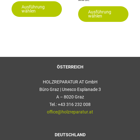
Ausführung
gewählt
gewäh
wählen
Ausführung
werden
werde
wählen
ÖSTERREICH
HOLZREPARATUR AT GmbH
Büro Graz | Unesco Esplanade 3
A – 8020 Graz
Tel.: +43 316 232 008
office@holzreparatur.at
DEUTSCHLAND