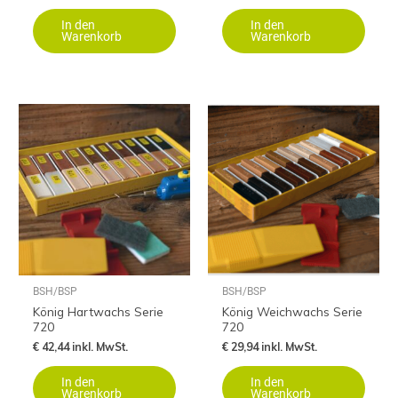
In den
In den
Warenkorb
Warenkorb
BSH/BSP
BSH/BSP
König Hartwachs Serie
König Weichwachs Serie
720
720
€
42,44
inkl. MwSt.
€
29,94
inkl. MwSt.
In den
In den
Warenkorb
Warenkorb