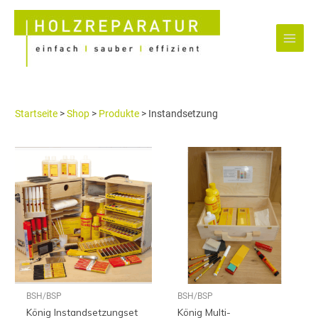
Zum
Main
Inhalt
Menu
springen
Startseite
>
Shop
>
Produkte
>
Instandsetzung
BSH/BSP
BSH/BSP
König Instandsetzungset
König Multi-