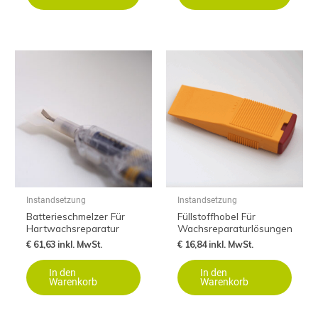
Instandsetzung
Instandsetzung
Batterieschmelzer Für
Füllstoffhobel Für
Hartwachsreparatur
Wachsreparaturlösungen
€
61,63
inkl. MwSt.
€
16,84
inkl. MwSt.
In den
In den
Warenkorb
Warenkorb