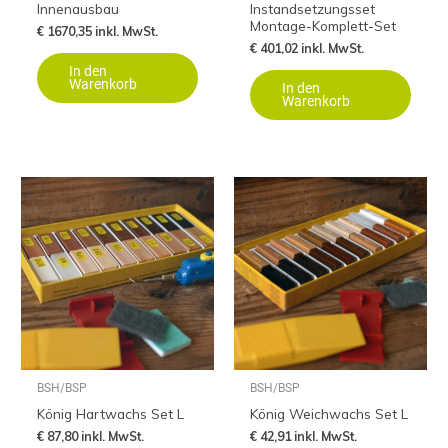
Innenausbau
Instandsetzungsset
Montage-Komplett-Set
€
1670,35
inkl. MwSt.
€
401,02
inkl. MwSt.
In den
Warenkorb
In den
Warenkorb
BSH/BSP
BSH/BSP
König Hartwachs Set L
König Weichwachs Set L
€
87,80
inkl. MwSt.
€
42,91
inkl. MwSt.